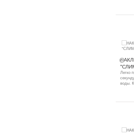
НАКЛ
"СЛИ
Легко п
секунду
воды. К