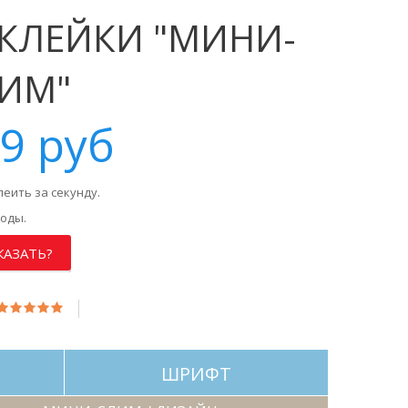
КЛЕЙКИ "МИНИ-
ИМ"
9 руб
леить за секунду.
воды.
КАЗАТЬ?
ШРИФТ