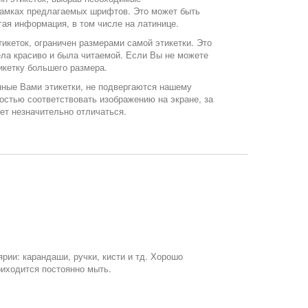
 рамках предлагаемых шрифтов. Это может быть
гая информация, в том числе на латинице.
икеток, ограничен размерами самой этикетки. Это
ела красиво и была читаемой. Если Вы не можете
икетку большего размера.
ные Вами этикетки, не подвергаются нашему
остью соответствовать изображению на экране, за
ет незначительно отличаться.
рии: карандаши, ручки, кисти и тд. Хорошо
риходится постоянно мыть.