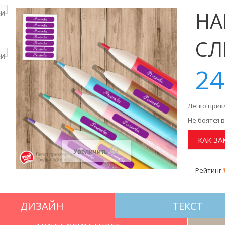
НА
СЛ
24
Легко прик
Не боятся 
КАК ЗА
Увеличить
Рейтинг
ДИЗАЙН
ТЕКСТ