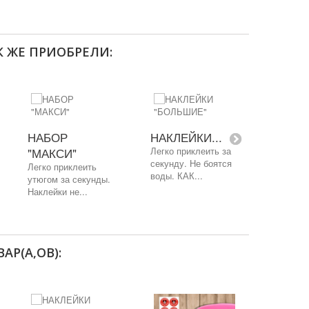
К ЖЕ ПРИОБРЕЛИ:
НАБОР
НАКЛЕЙКИ...
НАКЛ
"МАКСИ"
Легко приклеить за
ДЛЯ...
секунду. Не боятся
Легко приклеить
Стикеры
воды. КАК...
утюгом за секунды.
поставл
Наклейки не...
комплек
специаль
АР(А,ОВ):