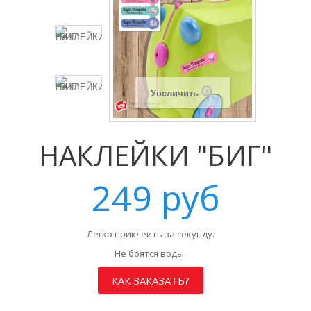
Увеличить
НАКЛЕЙКИ "БИГ"
249 руб
Легко приклеить за секунду.
Не боятся воды.
КАК ЗАКАЗАТЬ?